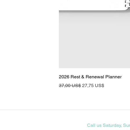
2026 Rest & Renewal Planner
Precio
Precio de oferta
37,00 US$
27,75 US$
Call us Saturday, Su