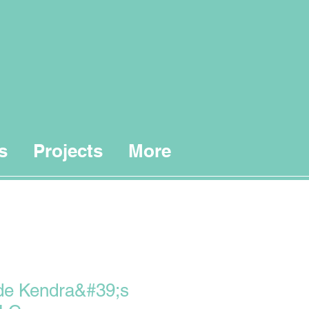
s
Projects
More
de Kendra&#39;s