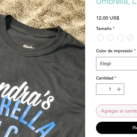
Umbrella, 
Precio
12,00 US$
Tamaño
*
Color de impresión
*
Elegir
Cantidad
*
Agregar al carrit
R