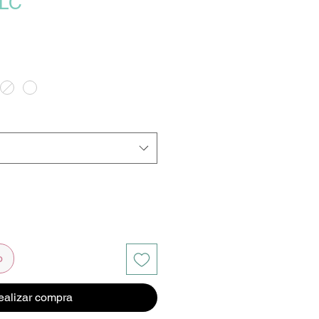
LLC
o
ealizar compra