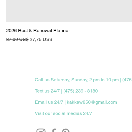
2026 Rest & Renewal Planner
Precio
Precio de oferta
37,00 US$
27,75 US$
Call us Saturday, Sunday, 2 pm to 10 pm | (475
Text us 24/7 | (475) 239 - 8180
Email us 24/7 |
kakkaw850@gmail.com
Visit our social medias 24/7